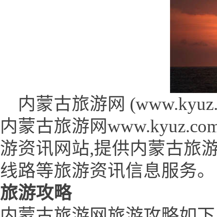
内蒙古旅游网 (www.kyuz.c
内蒙古旅游网www.kyuz
游资讯网站,提供内蒙古旅
线路等旅游资讯信息服务。
旅游攻略
内蒙古旅游网旅游攻略如下