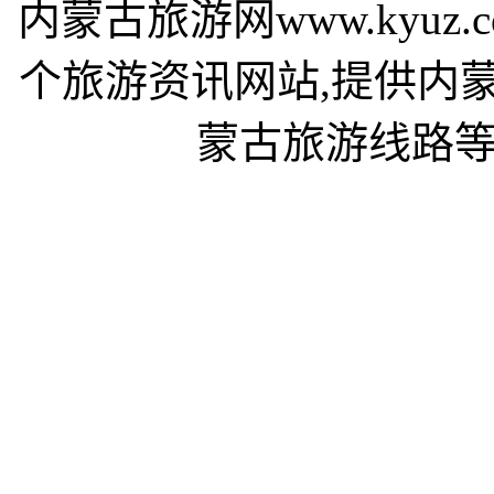
内蒙古旅游网www.kyu
个旅游资讯网站,提供内
蒙古旅游线路